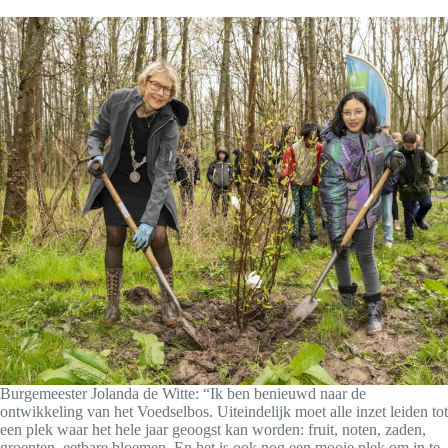
Burgemeester Jolanda de Witte: “Ik ben benieuwd naar de
ontwikkeling van het Voedselbos. Uiteindelijk moet alle inzet leiden tot
een plek waar het hele jaar geoogst kan worden: fruit, noten, zaden,
groenten, eetbare bloemen. En het is ook nog een mooie plek om in te