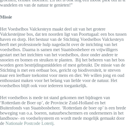
wandelen en van de natuur te genieten!”
Missie
Het Voedselbos Valckesteyn maakt deel uit van het grotere
Valckesteijnse bos, dat ten noorden ligt van Poortugaal: een bos tussen
haven en dorp. Het bestuur van de Stichting Voedselbos Valckesteyn
heeft met professionele hulp nagedacht over de inrichting van het
voedselbos. Daarna is samen met Staatsbosbeheer en vrijwilligers
gestart met het inrichten van het voedselbos, door onder andere te
snoeien en bomen en struiken te planten. Bij het beheren van het bos
worden geen bestrijdingsmiddelen of mest gebruikt. De missie van de
Stichting is met een eetbaar bos, gericht op biodiversiteit, te streven
naar een leefbare toekomst voor mens en dier. We willen jong en oud
enthousiast maken voor het belang van liefde voor de natuur. Het
voedselbos blijft ook voor iedereen toegankelijk.
Het voedselbos is mede tot stand gekomen met bijdragen van
‘Rotterdam de Boer op’, de Provincie Zuid-Holland en het
Buitenfonds van Staatsbosbeheer. ‘Rotterdam de boer op’ is een brede
beweging van o.a. boeren, natuurbeschermers en ondernemers in het
landbouw- en voedselsysteem en wordt mede mogelijk gemaakt door
de
Nationale Postcode Loterij
.