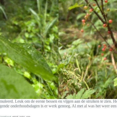
imuleerd. Leuk om de eerste bessen en vijgen aan de struiken te zien. He
gende onderhoudsdagen is er werk genoeg. Al met al was het weer een h
contact
met ons op.