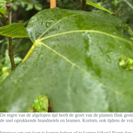
De regen van de afgelopen tijd heeft de groei van de planten flink gest
de snel oprukkende brandnetels en bramen. Kortom, ook tijdens de vol
Interesse om een keer te komen helpen of te komen kijken? Neem dan