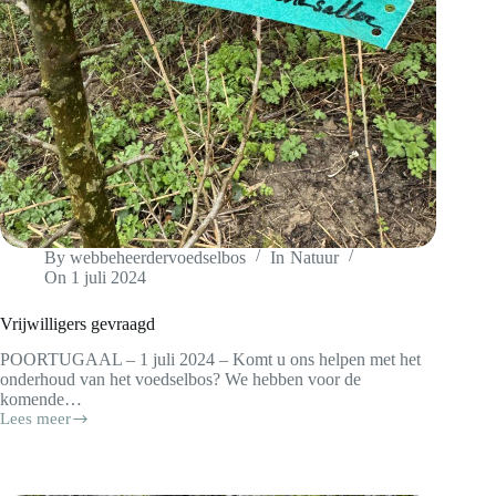
By
webbeheerdervoedselbos
In
Natuur
On
1 juli 2024
Vrijwilligers gevraagd
POORTUGAAL – 1 juli 2024 – Komt u ons helpen met het
onderhoud van het voedselbos? We hebben voor de
komende…
Lees meer
Vrijwilligers
gevraagd