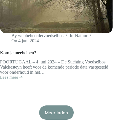
By
webbeheerdervoedselbos
In
Natuur
On
4 juni 2024
Kom je meehelpen?
POORTUGAAL – 4 juni 2024 – De Stichting Voedselbos
Valckesteyn heeft voor de komende periode data vastgesteld
voor onderhoud in het…
Lees meer
Kom
je
meehelpen?
Meer laden