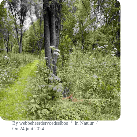
By
webbeheerdervoedselbos
In
Natuur
On
24 juni 2024