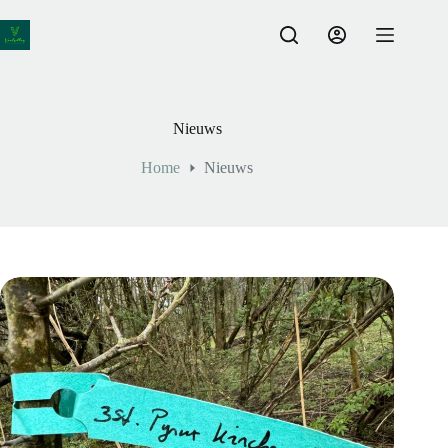
Ga
naar
de
inhoud
Nieuws
Home
Nieuws