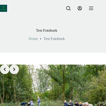
Ga
naar
de
inhoud
Test Fotoboek
Home
Test Fotoboek