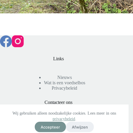
Links
Nieuws
Wat is een voedselbos
Privacybeleid
Contacteer ons
Wij gebruiken alleen noodzakelijke cookies. Lees meer in ons
privacybeleid
.
voedselbosvalckesteyn@gmail.com
Accepteer
Afwijzen