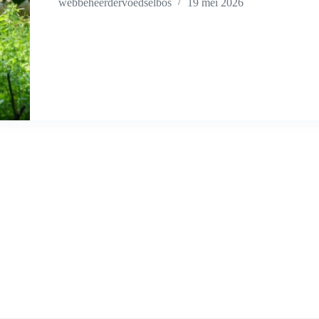
webbeheerdervoedselbos
19 mei 2026