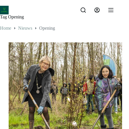
Ga
naar
de
Tag
Opening
inhoud
Home
Nieuws
Opening